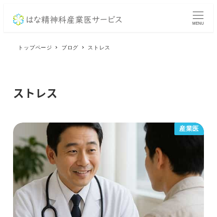
メ
イ
MENU
ン
コ
トップページ
ブログ
ストレス
ン
テ
ン
ストレス
ツ
へ
移
産業医
動