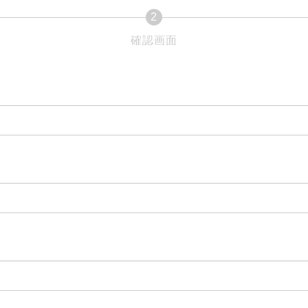
2
現
確認画面
在
表
示
さ
れ
て
い
る
画
面
で
。
す。